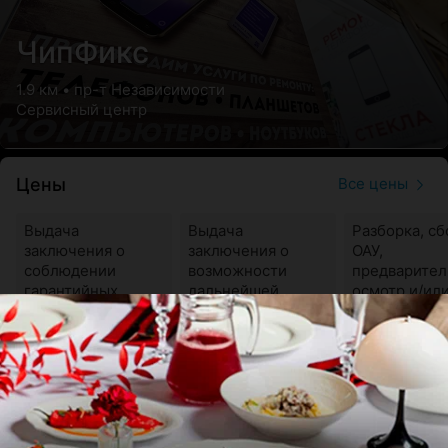
ЧипФикс
1.9 км • пр-т Независимости
Сервисный центр
Цены
Все цены
Выдача
Выдача
Разборка, сб
заключения о
заключения о
ОАУ,
соблюдении
возможности
предварите
гарантийных
дальнейшей
осмотр и/ил
условий
эксплуатации ОАУ
замена дета
Цена по запросу
Цена по запросу
Цена по зап
эксплуатации ОАУ
корпуса ОАУ,
содержащих
функционал
блоки