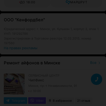
ДО 18:00
МАРШРУТ
ООО "Кенфордбел"
Юридический адрес: г. Минск, ул. Кульман 1, корпус 3, этаж 1
УНП: 191292786
Зарегистрирован в Торговом реестре 12.02.2015, номер
197560
На правах рекламы
Ремонт айфонов в Минске
Все
СЕРВИСНЫЙ ЦЕНТР
ЧипФикс
Минск, пр-т Независимости, 91
с 10:00
Telegram
Viber
В избранное
21 отзыв