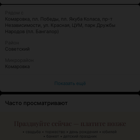
используем только оригинальные запасные части;
Рядом с
работаем по технологии, рекомендованной
Комаровка
,
пл. Победы
,
пл. Якуба Коласа
,
пр-т
компанией-производителем;
Независимости
,
ул. Красная
,
ЦУМ
,
парк Дружбы
гарантируем качественный ремонт и
Народов (пл. Бангалор)
индивидуальный подход;
Район
сотрудничаем с ведущими мобильными операторами
Советский
и крупными торговыми сетями;
Микрорайон
отделения СЦ «МастерPIN» находятся во всех
Комаровка
областных центрах и крупных городах.
Показать ещё
В нашем сервисном центре для наших клиентов
оборудована удобная зона ожидания, бесплатный Wi-Fi
и детский уголок.
Часто просматривают